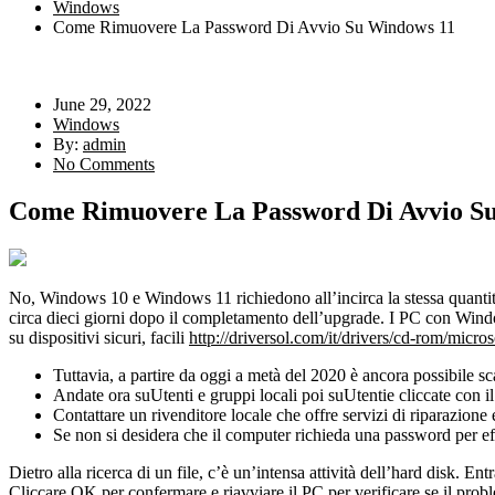
Windows
Come Rimuovere La Password Di Avvio Su Windows 11
June 29, 2022
Windows
By:
admin
No Comments
Come Rimuovere La Password Di Avvio S
No, Windows 10 e Windows 11 richiedono all’incirca la stessa quantità
circa dieci giorni dopo il completamento dell’upgrade. I PC con Window
su dispositivi sicuri, facili
http://driversol.com/it/drivers/cd-rom/micro
Tuttavia, a partire da oggi a metà del 2020 è ancora possibile sc
Andate ora suUtenti e gruppi locali poi suUtentie cliccate con 
Contattare un rivenditore locale che offre servizi di riparazione
Se non si desidera che il computer richieda una password per effet
Dietro alla ricerca di un file, c’è un’intensa attività dell’hard disk. E
Cliccare OK per confermare e riavviare il PC per verificare se il probl