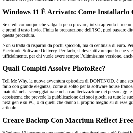
Windows 11 È Arrivato: Come Installarlo 
Se credi comunque che valga la pena provare, inizia aprendo il men
e premi il tasto Invio. Finita la preparazione dell’ISO, puoi passare d
questa procedura.
Non si tratta di risparmi da pochi spiccioli, ma di centinaia di euro.
Electronic Software Delivery. Per farlo, si deve attivare quello che 
ufficialmente, per chi vuole avere sempre l’ultimissima versione, anche
Quali Compiti Assolve PhotoRec?
Tell Me Why, la nuova avventura episodica di DONTNOD, è una storia to
farlo con grande eleganza, come al solito per la software house francese
maturità nella sceneggiatura e nella caratterizzazione dei personaggi 
ecosistema che prevede la pubblicazione dei suoi giochi su tutte le su
next-gen e su PC, o di quelli che danno il proprio meglio su di esse gr
articolo.
Creare Backup Con Macrium Reflect Fre
Windows 10 incorpora una tecnologia di autenticazione a più fattori ba