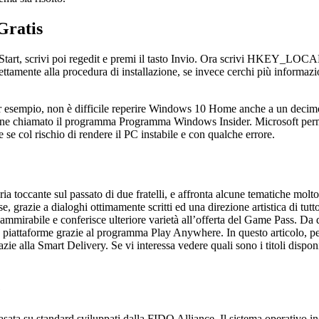
Gratis
u Start, scrivi poi regedit e premi il tasto Invio. Ora scrivi HKEY_L
irettamente alla procedura di installazione, se invece cerchi più inform
 Per esempio, non è difficile reperire Windows 10 Home anche a un decimo
viene chiamato il programma Programma Windows Insider. Microsoft permett
 se col rischio di rendere il PC instabile e con qualche errore.
ccante sul passato di due fratelli, e affronta alcune tematiche molto d
, grazie a dialoghi ottimamente scritti ed una direzione artistica di tutt
è ammirabile e conferisce ulteriore varietà all’offerta del Game Pass. D
e piattaforme grazie al programma Play Anywhere. In questo articolo, per
azie alla Smart Delivery. Se vi interessa vedere quali sono i titoli dispo
e
sata su standard sviluppati dalla FIDO Alliance. Il sistema operativo in