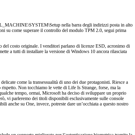
OCAL_MACHINE\SYSTEM\Setup nella barra degli indirizzi posta in alto
azioni su come superare il controllo del modulo TPM 2.0, segui prima
 del costo originale. I venditori parlano di licenze ESD, acronimo di
e a tutti di installare la versione di Windows 10 ancora rilasciata
elicate come la transessualità di uno dei due protagonisti. Riesce a
o rispetto. Non tocchiamo le vette di Life Is Strange, forse, ma la
a qualche tempo, ormai, Microsoft ha deciso di sviluppare un proprio
ò, vi parleremo dei titoli disponibili esclusivamente sulle console
nibili anche su One, invece, potreste dare un’occhiata a questo nostro
clude un supporto migliorato per l’autenticazione biometrica tramite la