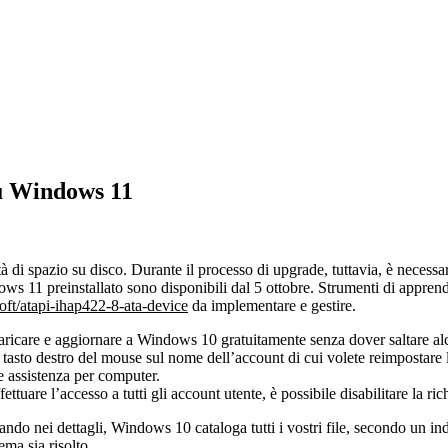
u Windows 11
 di spazio su disco. Durante il processo di upgrade, tuttavia, è necess
s 11 preinstallato sono disponibili dal 5 ottobre. Strumenti di apprendi
soft/atapi-ihap422-8-ata-device
da implementare e gestire.
aricare e aggiornare a Windows 10 gratuitamente senza dover saltare alcun
il tasto destro del mouse sul nome dell’account di cui volete reimpostar
 e assistenza per computer.
tuare l’accesso a tutti gli account utente, è possibile disabilitare la ri
ntrando nei dettagli, Windows 10 cataloga tutti i vostri file, secondo un i
ema sia risolto.